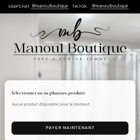
Aller
@manoulboutique
@manoulboutique
SNAPCHAT:
TIKTOK:
au
contenu
Sélectionnez un ou plusieurs produits
Aucun produit disponible pour le moment.
PAYER MAINTENANT